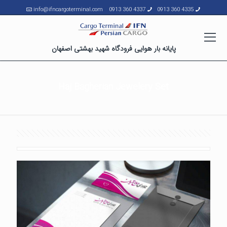
info@ifncargoterminal.com
4337 360 0913
4335 360 0913
پایانه بار هوایی فرودگاه شهید بهشتی اصفهان
Haj Bagherian Jewelery Set