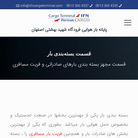
info@ifncargoterminal.com
4337 360 0913
4335 360 0913
پایانه بار هوایی فرودگاه شهید بهشتی اصفهان
قسمت بسته‌بندی بار
قسمت مجهز بسته بندی بارهای صادراتی و فریت مسافری
بسته بندی بار یکی از مهمترین بخشها در صنعت لجستیک و
بخصوص حمل هوایی بار میباشد. بطوری که یکی از مهمترین
بخش های صادرات بار و همچنین
فریت بار مسافری
را ، بسته