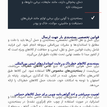
دمای یخچالی دارند، مانند مایعات، برخی داروها، و
سبزیجات تازه.
بسته‌بندی با گونی برای برخی لوازم مانند فرش‌های
دستبافت و ماشینی، موکت، خاک و پودر.
قوانین تخصصی بسته‌بندی بار جهت ارسال
برای حمل و نقل کالاهای تخصصی، بسته‌بندی و حمل آن‌ها باید با دقت و
مطابق با استانداردها و مقررات بین‌المللی مربوطه انجام شود. این فرایند
شامل رعایت قوانین حمل و نقل، ایمنی، و حفاظت از کالاهای ویژه است که
از کشور مبدا تا مقصد نهایی تحت نظارت دقیق قرار می‌گیرند.
بسته‌بندی کالاهای خطرناک و رعایت استانداردهای ایمنی بین‌المللی
برای حمل هوایی کالاهایی که جزو
کلاس کالاهای خطرناک
می‌باشند،
می‌بایست از
بسته‌بندی‌های مخصوص
UN
استفاده نمود. این کالاها طبق
کلاس‌های نه‌گانه معرفی شده در کتاب یاتا کدگذاری می‌شوند. پایانه بار
اصفهان با توجه به امکانات خود، خدمات حمل کالاهای خطرناک را ارائه
می‌دهد.
اهمیت سم‌پاشی و اخذ گواهی‌نامه چوبی برای حمل کالاهای حساس
برای ارسال بار در صندوق‌های چوبی به مقاصد خاصی مانند آمریکا، کانادا و
استرالیا، در صورت استفاده از چوب خام (فرآوری نشده) در بسته‌بندی،
رعایت قوانین و مقررات مخصوص و سم‌پاشی و گرفتن گواهی مربوطه از