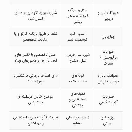
ماهی، میگو،
حیوانات آبی و
شرایط ویژه نگهداری و دمای
خرچنگ، ماهی
دریایی
کنترل‌شده
زینتی
اسب، گاو،
فقط از طریق بارنامه کارگو و با
چهارپایان
گوسفند، شتر
امکانات تخصصی
حیوانات
شیر، ببر، خرس،
حمل تخصصی با قفس‌های
باغ‌وحش /
فیل، دلفین
reinforced و مجوزهای ویژه
سیرک
حیوانات نادر و
گونه‌های
برای اهداف درمانی یا تکثیر با
درحال انقراض
حفاظت‌شده
مجوز CITES
نمونه‌های
حیوانات
قوانین خاص قرنطینه و
تحقیقاتی و
آزمایشگاهی
بسته‌بندی
پزشکی
دوزیستان
زالو و نمونه‌های
نیازمند تأییدیه‌های دامپزشکی
درمانی
مشابه
و بهداشتی