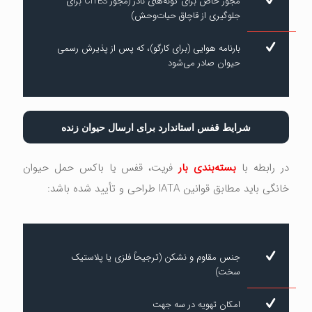
مجوز خاص برای گونه‌های نادر (مجوز CITES برای
جلوگیری از قاچاق حیات‌وحش)
بارنامه هوایی (برای کارگو)، که پس از پذیرش رسمی
حیوان صادر می‌شود
شرایط قفس استاندارد برای ارسال حیوان زنده
در رابطه با
بسته‌بندی بار
فریت، قفس یا باکس حمل حیوان
خانگی باید مطابق قوانین IATA طراحی و تأیید شده باشد:
جنس مقاوم و نشکن (ترجیحاً فلزی یا پلاستیک
سخت)
امکان تهویه در سه جهت